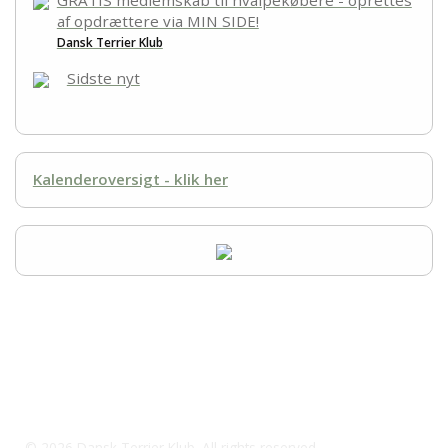
af opdrættere via MIN SIDE!
Dansk Terrier Klub
Sidste nyt
Kalenderoversigt - klik her
racerepræsentant: Julie Hasselby
41398543
dtk.rarskotte@outlook.com
© 2026 Dansk Terrier Klub. All rights reserved.