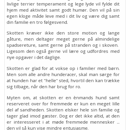
100 års jubilæum
livlige terrier temperament og lege lyde vil fylde dit
hjem med aktivitet samt godt humør. Den vil på sin
egen kloge måde leve med i dit liv og være dig samt
100th anniversary
din familie en tro følgesvend.
Skotten kræver ikke den store motion og lange
gåture, men deltager meget gerne på almindelige
spadsereture, samt gerne på stranden og i skoven.
Ligesom den også gerne vil lære og udfordres med
nye opgaver i det daglige.
Skotten er glad for at vokse op i familier med børn.
Men som alle andre hunderacer, skal man sørge for
at hunden har et "helle" sted, hvortil den kan trække
sig tilbage, når den har brug for ro.
Myten om, at skotten er en ènmands hund samt
reserveret over for fremmede er kun en meget lille
del af sandheden. Skotten elsker hele sin familie og
tager glad imod gæster. Dog er det ikke altid, at den
er interesseret i at møde fremmede mennesker ...
den vil så kun vise mindre entusiasme.