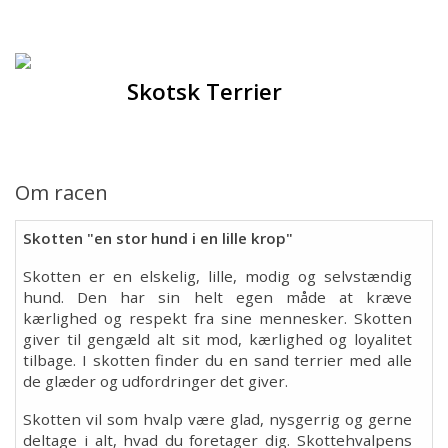
Forsiden
Hjem
Skotsk Terrier
Om racen
Opdrættere
Om racen
Hvalpe
Skotten "en stor hund i en lille krop"
Skotten er en elskelig, lille, modig og selvstændig
Sundhed
hund. Den har sin helt egen måde at kræve
kærlighed og respekt fra sine mennesker. Skotten
Racegruppen
giver til gengæld alt sit mod, kærlighed og loyalitet
tilbage. I skotten finder du en sand terrier med alle
de glæder og udfordringer det giver.
Udstilling
Skotten vil som hvalp være glad, nysgerrig og gerne
deltage i alt, hvad du foretager dig. Skottehvalpens