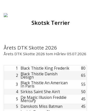
Forsiden
Hjem
Skotsk Terrier
Om racen
Opdrættere
Årets DTK Skotte 2026
Årets DTK Skotte 2026 tom Hårlev 05.07.2026
Hvalpe
1
Black Thistle King Frederik
80
Sundhed
Black Thistle Danish
2
65
Design
Black Thistle An American
Racegruppen
3
55
In Paris
4
Sirkiss Saint She Ain't
50
De Magic Illusion Freddie
Udstilling
5
45
Mercury
5
Danskots Miss Batman
45