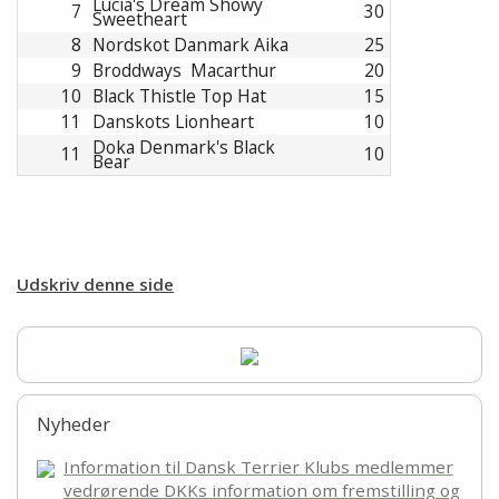
100 års jubilæum
Lucia's Dream Showy
7
30
Sweetheart
8
Nordskot Danmark Aika
25
100th anniversary
9
Broddways Macarthur
20
10
Black Thistle Top Hat
15
11
Danskots Lionheart
10
Doka Denmark's Black
11
10
Bear
Udskriv denne side
Nyheder
Information til Dansk Terrier Klubs medlemmer
vedrørende DKKs information om fremstilling og