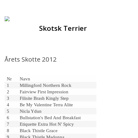
Forsiden
Hjem
Skotsk Terrier
Om racen
Opdrættere
Årets Skotte 2012
Hvalpe
Nr
Navn
1
Millingford Northern Rock
Sundhed
2
Fairview First Impression
3
Filisite Brash Kingly Step
Racegruppen
4
Be My Valentine Terra Alite
5
Nicla Ydun
6
Bullstation's Bed And Breakfast
Udstilling
7
Etiquette Extra Hot N' Spicy
8
Black Thistle Grace
9
Black Thistle Madonna