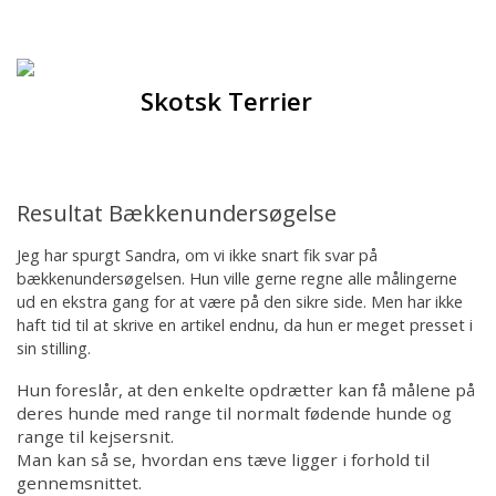
Forsiden
Hjem
Skotsk Terrier
Om racen
Opdrættere
Resultat Bækkenundersøgelse
Hvalpe
Jeg har spurgt Sandra, om vi ikke snart fik svar på
bækkenundersøgelsen. Hun ville gerne regne alle målingerne
ud en ekstra gang for at være på den sikre side. Men har ikke
Sundhed
haft tid til at skrive en artikel endnu, da hun er meget presset i
sin stilling.
Racegruppen
Hun foreslår, at den enkelte opdrætter kan få målene på
deres hunde med range til normalt fødende hunde og
Udstilling
range til kejsersnit.
Man kan så se, hvordan ens tæve ligger i forhold til
gennemsnittet.