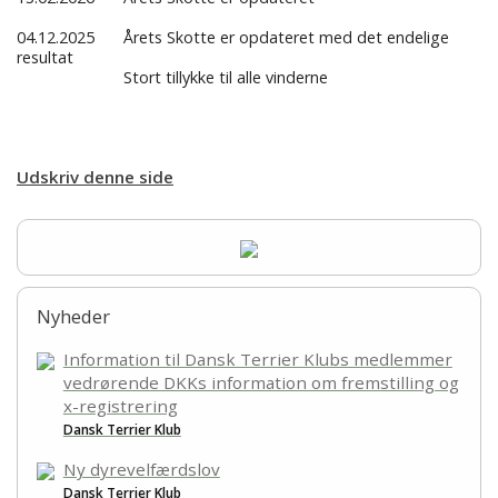
100 års jubilæum
04.12.2025
Årets Skotte er opdateret med det endelige
resultat
100th anniversary
Stort tillykke til alle vinderne
Udskriv denne side
Nyheder
Information til Dansk Terrier Klubs medlemmer
vedrørende DKKs information om fremstilling og
x-registrering
Dansk Terrier Klub
Ny dyrevelfærdslov
Dansk Terrier Klub