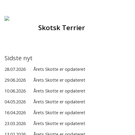
Forsiden
Hjem
Skotsk Terrier
Om racen
Opdrættere
Sidste nyt
Hvalpe
28.07.2026
Årets Skotte er opdateret
29.06.2026
Årets Skotte er opdateret
Sundhed
10.06.2026
Årets Skotte er opdateret
04.05.2026
Årets Skotte er opdateret
Racegruppen
16.04.2026
Årets Skotte er opdateret
Udstilling
23.03.2026
Årets Skotte er opdateret
13.02.2026
Årets Skotte er opdateret